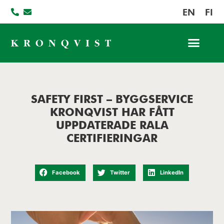
EN
FI
Jobba hos oss
SAFETY FIRST – BYGGSERVICE
KRONQVIST HAR FÅTT
UPPDATERADE RALA
CERTIFIERINGAR
Facebook
Twitter
LinkedIn