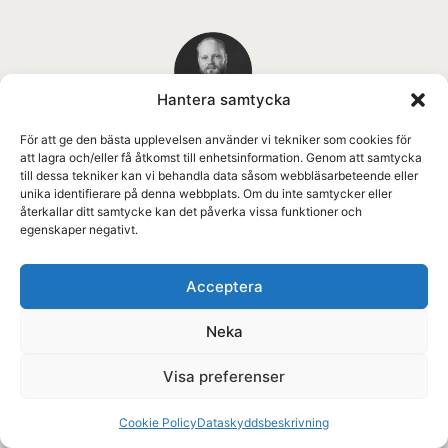
Hantera samtycka
LAURI
För att ge den bästa upplevelsen använder vi tekniker som cookies för
SAARIJÄRVI
att lagra och/eller få åtkomst till enhetsinformation. Genom att samtycka
till dessa tekniker kan vi behandla data såsom webbläsarbeteende eller
ARBETSLEDARE
unika identifierare på denna webbplats. Om du inte samtycker eller
Projektledning, arbetsledning
återkallar ditt samtycke kan det påverka vissa funktioner och
Vasa
egenskaper negativt.
+358 40 023 0560
lauri.saarijarvi@kronqvist.com
Acceptera
Neka
Visa preferenser
Cookie Policy
Dataskyddsbeskrivning
TOMAS