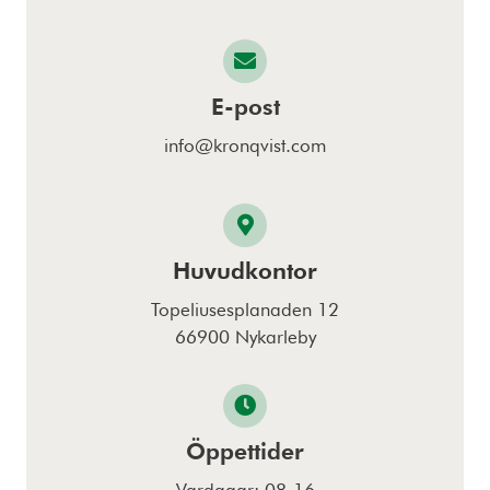
E-post
info@kronqvist.com
Huvudkontor
Topeliusesplanaden 12
66900 Nykarleby
Öppettider
Vardagar: 08-16