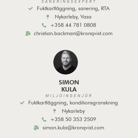
SANERINGSEXPERT
Fuktkartläggning, sanering, RTA
Nykarleby, Vasa
+358 44 781 0808
christian.backman@kronqvist.com
SIMON
KULA
MILJÖINGENJÖR
Fuktkartläggning, konditionsgranskning
Nykarleby
+358 50 353 2509
simon.kula@kronqvist.com