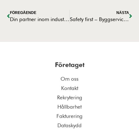
FÖREGÅENDE
NÄSTA
Din partner inom industribyggnation
Safety first – Byggservice Kronqvist har fått uppdaterade RALA certifieringar
Företaget
Om oss
Kontakt
Rekrytering
Hållbarhet
Fakturering
Dataskydd