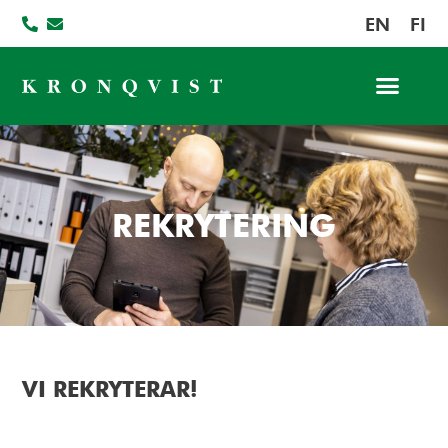
EN
FI
Jobba hos oss
REKRYTERING
VI REKRYTERAR!