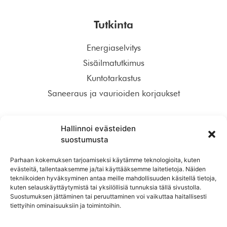
Tutkinta
Energiaselvitys
Sisäilmatutkimus
Kuntotarkastus
Saneeraus ja vaurioiden korjaukset
Tilaa meidän uudiskirje!
Hallinnoi evästeiden
suostumusta
Parhaan kokemuksen tarjoamiseksi käytämme teknologioita, kuten
evästeitä, tallentaaksemme ja/tai käyttääksemme laitetietoja. Näiden
tekniikoiden hyväksyminen antaa meille mahdollisuuden käsitellä tietoja,
TILAA
kuten selauskäyttäytymistä tai yksilöllisiä tunnuksia tällä sivustolla.
Suostumuksen jättäminen tai peruuttaminen voi vaikuttaa haitallisesti
tiettyihin ominaisuuksiin ja toimintoihin.