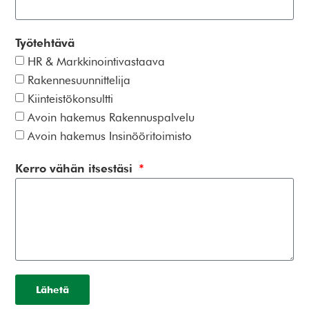
Työtehtävä
HR & Markkinointivastaava
Rakennesuunnittelija
Kiinteistökonsultti
Avoin hakemus Rakennuspalvelu
Avoin hakemus Insinööritoimisto
Kerro vähän itsestäsi
Lähetä