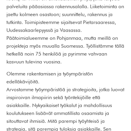
palveluita pääasiassa rakennusalalla. Liiketoiminta on
jaettu kolmeen osastoon; suunnittelu, rakennus ja
tutkinta. Toimipisteemme sijaitsevat Pietarsaaressa,
Uudessakaarlepyyssä ja Vaasassa.
Päätoimialueemme on Pohjanmaa, mutta meillä on
projekteja myös muualla Suomessa. Työllistämme tällä
hetkellä noin 75 henkilöä ja pyrimme vahvaan
kasvuun tulevina vuosina.
Olemme rakentamisen ja työympäristön
edelläkävijöitä.
Arvostamme työympäristöä ja strategioita, jotka luovat
inspiroivan ilmapiirin sekä työntekijöille että
asiakkaille. Nykyaikaiset työkalut ja mahdollisuus
koulutukseen lisäävät ammatillista osaamista ja
sitouttavat ihmisiä. Mitä parempi työyhteisö ja
strategia, sitä parempia tuloksia asiakkaille. Sen