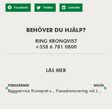
Facebook
Twitter
LinkedIn
BEHÖVER DU HJÄLP?
RING KRONQVIST
+358 6 781 0800
LÄS MER
FÖREGÅENDE
NÄSTA
Byggservice Kronqvist som huvudentreprenör för utbyggnad av Scandic Trans i Vasa
Fasadrenovering vid Jakobs Källa