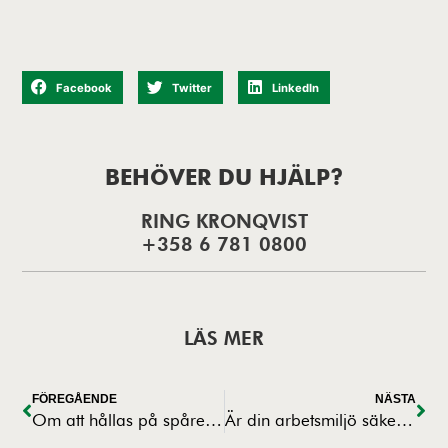
Facebook
Twitter
LinkedIn
BEHÖVER DU HJÄLP?
RING KRONQVIST
+358 6 781 0800
LÄS MER
FÖREGÅENDE
NÄSTA
Om att hållas på spåret i karriär och elitidrott
Är din arbetsmiljö säker? Vi gjorde en undersökning!