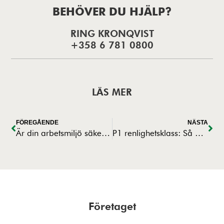
BEHÖVER DU HJÄLP?
RING KRONQVIST
+358 6 781 0800
LÄS MER
FÖREGÅENDE
NÄSTA
Är din arbetsmiljö säker? Vi gjorde en undersökning!
P1 renlighetsklass: Så arbetar vi med rent byggande i känsliga miljöer
Företaget