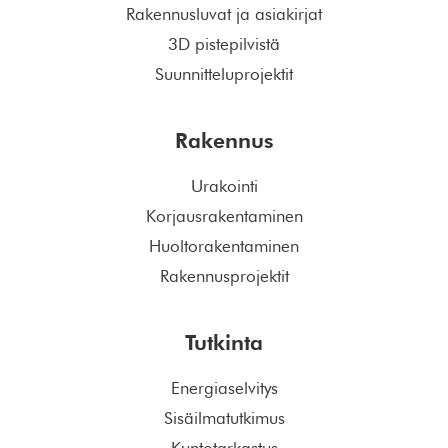
Rakennusluvat ja asiakirjat
3D pistepilvistä
Suunnitteluprojektit
Rakennus
Urakointi
Korjausrakentaminen
Huoltorakentaminen
Rakennusprojektit
Tutkinta
Energiaselvitys
Sisäilmatutkimus
Kuntotarkastus