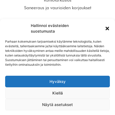
Saneeraus ja vaurioiden korjaukset
Tilaa meidän uudiskirje!
Hallinnoi evästeiden
suostumusta
Parhaan kokemuksen tarjoamiseksi käytämme teknologioita, kuten
evästeitä, tallentaaksemme ja/tai käyttääksemme laitetietoja. Näiden
tekniikoiden hyväksyminen antaa meille mahdollisuuden käsitellä tietoja,
TILAA
kuten selauskäyttäytymistä tai yksilöllisiä tunnuksia tällä sivustolla.
Suostumuksen jättäminen tai peruuttaminen voi vaikuttaa haitallisesti
tiettyihin ominaisuuksiin ja toimintoihin.
Hyväksy
Kiellä
Näytä asetukset
© 2026 Kronqvist Bolagen Ab Oy