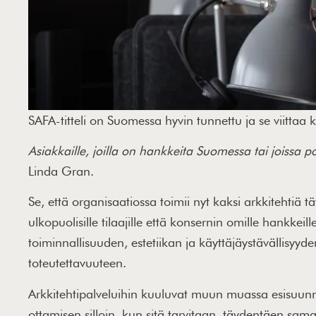
SAFA-titteli on Suomessa hyvin tunnettu ja se viitt
Asiakkaille, joilla on hankkeita Suomessa tai joissa p
Linda Gran.
Se, että organisaatiossa toimii nyt kaksi arkkitehtiä 
ulkopuolisille tilaajille että konsernin omille hankkei
toiminnallisuuden, estetiikan ja käyttäjäystävällisyy
toteutettavuuteen.
Arkkitehtipalveluihin kuuluvat muun muassa esisuunn
ottamisen silloin, kun sitä tarvitaan, täydentäen sam