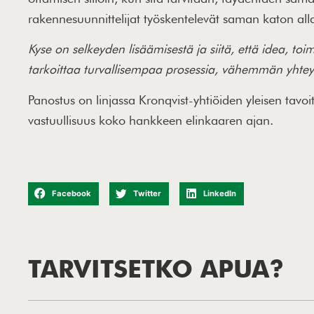
rakennesuunnittelijat työskentelevät saman katon alla,
Kyse on selkeyden lisäämisestä ja siitä, että idea, 
tarkoittaa turvallisempaa prosessia, vähemmän yhte
Panostus on linjassa Kronqvist-yhtiöiden yleisen tavoit
vastuullisuus koko hankkeen elinkaaren ajan.
Facebook
Twitter
LinkedIn
TARVITSETKO APUA?