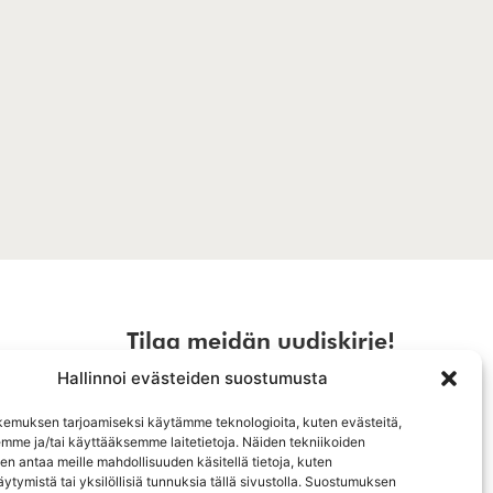
Tilaa meidän uudiskirje!
Hallinnoi evästeiden suostumusta
emuksen tarjoamiseksi käytämme teknologioita, kuten evästeitä,
emme ja/tai käyttääksemme laitetietoja. Näiden tekniikoiden
n antaa meille mahdollisuuden käsitellä tietoja, kuten
TILAA
 korjaukset
ytymistä tai yksilöllisiä tunnuksia tällä sivustolla. Suostumuksen