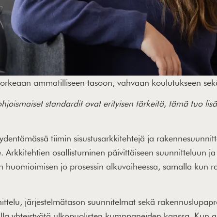
aa korkeaan ammatilliseen tasoon, vahvaan koulutukseen s
ohjoismaiset standardit ovat erityisen tärkeitä, tämä tuo l
täydentämässä tiimin sisustusarkkitehtejä ja rakennesuunnitt
lle. Arkkitehtien osallistuminen päivittäiseen suunnitteluun 
den huomioimisen jo prosessin alkuvaiheessa, samalla kun r
ittelu, järjestelmätason suunnitelmat sekä rakennuslupap
alla yhteistyötä ulkopuolisten kumppaneiden kanssa. Kun ark