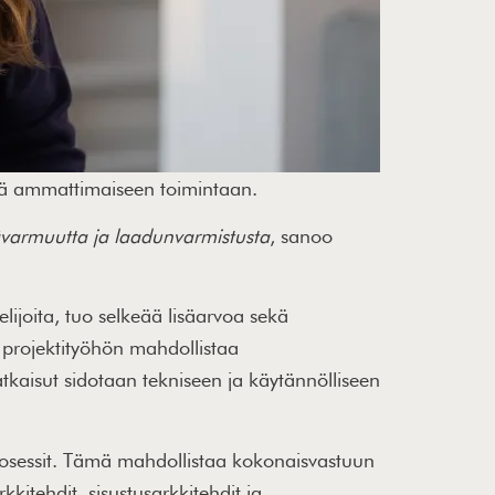
ekä ammattimaiseen toimintaan.
isävarmuutta ja laadunvarmistusta
, sanoo
elijoita, tuo selkeää lisäarvoa sekä
ja projektityöhön mahdollistaa
atkaisut sidotaan tekniseen ja käytännölliseen
rosessit. Tämä mahdollistaa kokonaisvastuun
kitehdit, sisustusarkkitehdit ja