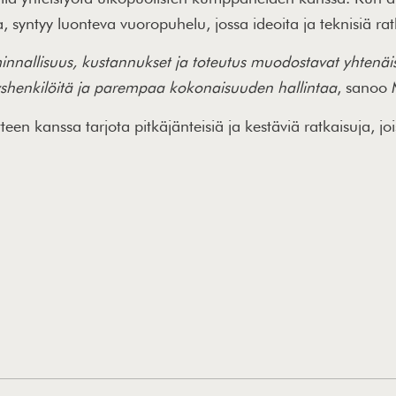
 syntyy luonteva vuoropuhelu, jossa ideoita ja teknisiä ratk
toiminnallisuus, kustannukset ja toteutus muodostavat yht
yshenkilöitä ja parempaa kokonaisuuden hallintaa
, sanoo 
teen kanssa tarjota pitkäjänteisiä ja kestäviä ratkaisuja, joi