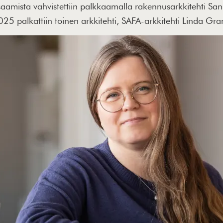
amista vahvistettiin palkkaamalla rakennusarkkitehti Sann
5 palkattiin toinen arkkitehti, SAFA-arkkitehti Linda Gra