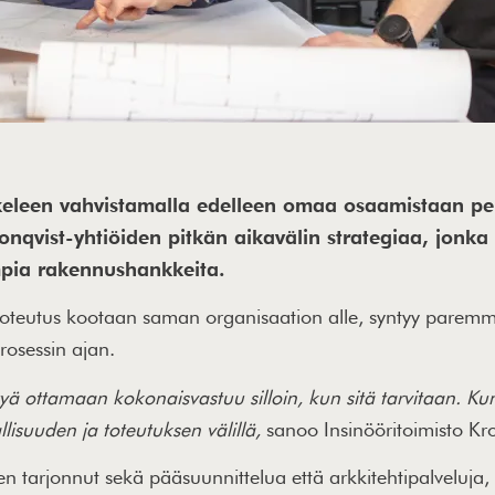
skeleen vahvistamalla edelleen omaa osaamistaan pe
nqvist-yhtiöiden pitkän aikavälin strategiaa, jonka 
pia rakennushankkeita.
a toteutus kootaan saman organisaation alle, syntyy paremma
rosessin ajan.
tyä ottamaan kokonaisvastuu silloin, kun sitä tarvitaan. K
lisuuden ja toteutuksen välillä,
sanoo Insinööritoimisto Kro
n tarjonnut sekä pääsuunnittelua että arkkitehtipalveluja, u