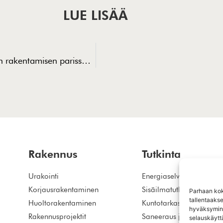
LUE LISÄÄ
P1-puhtausluokka: Näin työskentelemme puhtaan rakentamisen parissa herkissä ympäristöissä
Rakennus
Tutkinta
Urakointi
Energiaselvitys
Korjausrakentaminen
Sisäilmatutkimus
Parhaan kok
tallentaaks
Huoltorakentaminen
Kuntotarkastus
hyväksymine
Rakennusprojektit
Saneeraus ja vaurioiden
selauskäyttä