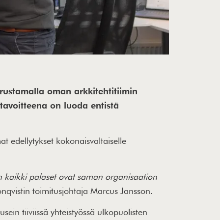
rustamalla oman arkkitehtitiimin
tavoitteena on luoda entistä
t edellytykset kokonaisvaltaiselle
un kaikki palaset ovat saman organisaation
nqvistin toimitusjohtaja Marcus Jansson.
sein tiiviissä yhteistyössä ulkopuolisten