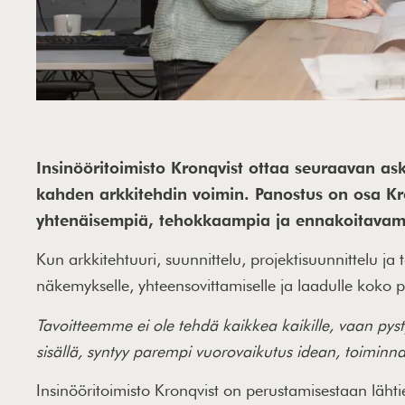
Insinööritoimisto Kronqvist ottaa seuraavan a
kahden arkkitehdin voimin. Panostus on osa Kro
yhtenäisempiä, tehokkaampia ja ennakoitavam
Kun arkkitehtuuri, suunnittelu, projektisuunnittelu j
näkemykselle, yhteensovittamiselle ja laadulle koko p
Tavoitteemme ei ole tehdä kaikkea kaikille, vaan pys
sisällä, syntyy parempi vuorovaikutus idean, toiminnal
Insinööritoimisto Kronqvist on perustamisestaan lähtie