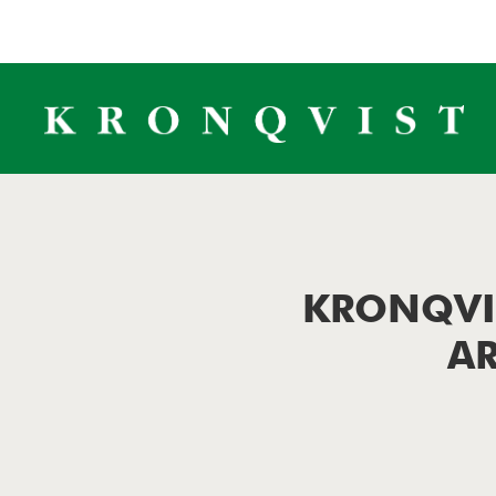
KRONQVIS
A