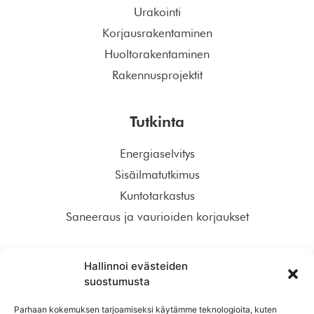
Urakointi
Korjausrakentaminen
Huoltorakentaminen
Rakennusprojektit
Tutkinta
Energiaselvitys
Sisäilmatutkimus
Kuntotarkastus
Saneeraus ja vaurioiden korjaukset
Tilaa meidän uudiskirje!
Hallinnoi evästeiden
suostumusta
Parhaan kokemuksen tarjoamiseksi käytämme teknologioita, kuten