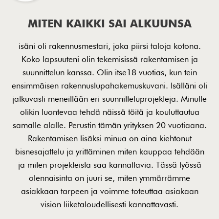
MITEN KAIKKI SAI ALKUUNSA
isäni oli rakennusmestari, joka piirsi taloja kotona.
Koko lapsuuteni olin tekemisissä rakentamisen ja
suunnittelun kanssa. Olin itse18 vuotias, kun tein
ensimmäisen rakennuslupahakemuskuvani. Isälläni oli
jatkuvasti meneillään eri suunnitteluprojekteja. Minulle
olikin luontevaa tehdä näissä töitä ja kouluttautua
samalle alalle. Perustin tämän yrityksen 20 vuotiaana.
Rakentamisen lisäksi minua on aina kiehtonut
bisnesajattelu ja yrittäminen miten kauppaa tehdään
ja miten projekteista saa kannattavia. Tässä työssä
olennaisinta on juuri se, miten ymmärrämme
asiakkaan tarpeen ja voimme toteuttaa asiakaan
vision liiketaloudellisesti kannattavasti.