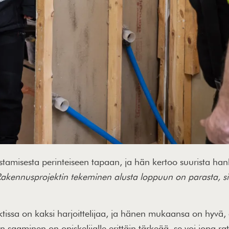
misesta perinteiseen tapaan, ja hän kertoo suurista hank
akennusprojektin tekeminen alusta loppuun on parasta, si
issa on kaksi harjoittelijaa, ja hänen mukaansa on hyvä, 
saaminen on opiskelijalle erittäin tärkeää, se voi jopa ratk