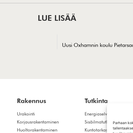
LUE LISÄÄ
Uusi Oxhamnin koulu Pietarsaa
Rakennus
Tutkinta
Urakointi
Energiaselvitys
Korjausrakentaminen
Sisäilmatutkimus
Parhaan kok
tallentaaks
Huoltorakentaminen
Kuntotarkastus