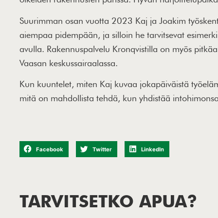
Suurimman osan vuotta 2023 Kaj ja Joakim työskent
aiempaa pidempään, ja silloin he tarvitsevat esimerki
avulla. Rakennuspalvelu Kronqvistilla on myös pitkä
Vaasan keskussairaalassa.
Kun kuuntelet, miten Kaj kuvaa jokapäiväistä työeläm
mitä on mahdollista tehdä, kun yhdistää intohimonsa 
Facebook
Twitter
LinkedIn
TARVITSETKO APUA?