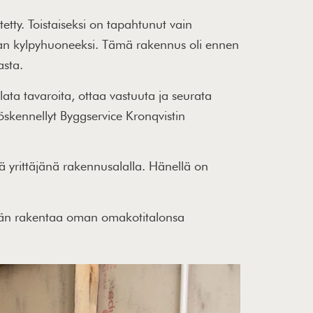
tetty. Toistaiseksi on tapahtunut vain
taan kylpyhuoneeksi. Tämä rakennus oli ennen
asta.
ta tavaroita, ottaa vastuuta ja seurata
öskennellyt Byggservice Kronqvistin
ä yrittäjänä rakennusalalla. Hänellä on
 hän rakentaa oman omakotitalonsa