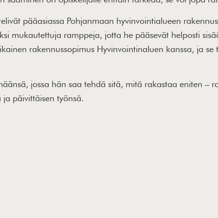
elivät pääasiassa Pohjanmaan hyvinvointialueen rakennu
ksi mukautettuja ramppeja, jotta he pääsevät helposti sisään
aikainen rakennussopimus Hyvinvointinaluen kanssa, ja se t
äänsä, jossa hän saa tehdä sitä, mitä rakastaa eniten – rak
ja päivittäisen työnsä.