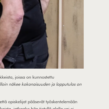
keista, joissa on kunnostettu
lloin näkee kokonaisuuden ja lopputulos on
että opiskelijat pääsevät työskentelemään
aista, jatkaako hän tietyllä alalla vai ei.