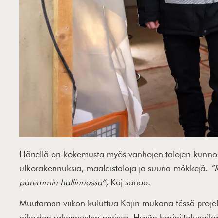
Hänellä on kokemusta myös vanhojen talojen kunnosta
ulkorakennuksia, maalaistaloja ja suuria mökkejä.
”R
paremmin hallinnassa”,
Kaj sanoo.
Muutaman viikon kuluttua Kajin mukana tässä projekt
oikeiden rakennusten parissa. Hyvän harjoittelupaikan 