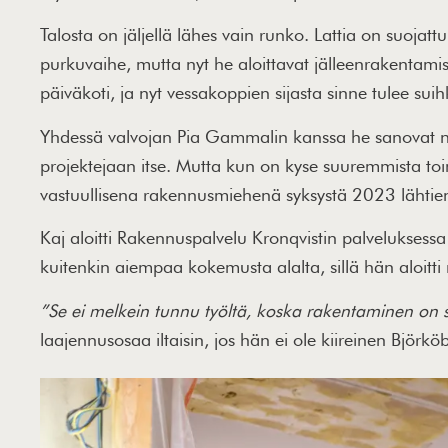
Talosta on jäljellä lähes vain runko. Lattia on suojattu
purkuvaihe, mutta nyt he aloittavat jälleenrakentam
päiväkoti, ja nyt vessakoppien sijasta sinne tulee suih
Yhdessä valvojan Pia Gammalin kanssa he sanovat nau
projektejaan itse. Mutta kun on kyse suuremmista toim
vastuullisena rakennusmiehenä syksystä 2023 lähtien 
Kaj aloitti Rakennuspalvelu Kronqvistin palveluksess
kuitenkin aiempaa kokemusta alalta, sillä hän aloi
”Se ei melkein tunnu työltä, koska rakentaminen on 
laajennusosaa iltaisin, jos hän ei ole kiireinen Bjö