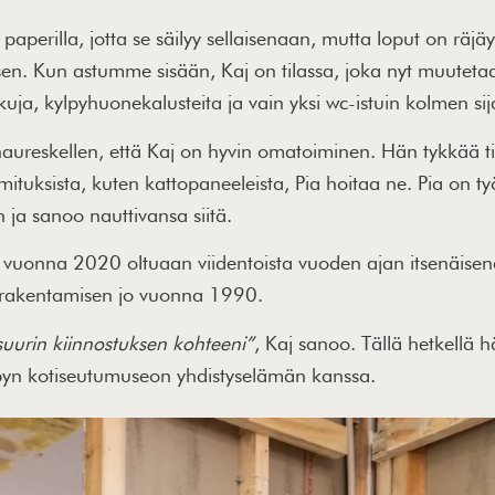
 paperilla, jotta se säilyy sellaisenaan, mutta loput on räjäy
isen. Kun astumme sisään, Kaj on tilassa, joka nyt muute
kuja, kylpyhuonekalusteita ja vain yksi wc-istuin kolmen sij
reskellen, että Kaj on hyvin omatoiminen. Hän tykkää tila
ituksista, kuten kattopaneeleista, Pia hoitaa ne. Pia on ty
ja sanoo nauttivansa siitä.
a vuonna 2020 oltuaan viidentoista vuoden ajan itsenäisen
tti rakentamisen jo vuonna 1990.
suurin kiinnostuksen kohteeni”
, Kaj sanoo. Tällä hetkellä
rköbyn kotiseutumuseon yhdistyselämän kanssa.