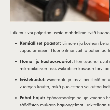
Tutkimus voi paljastaa useita mahdollisia syitä huon
Kemialliset päästöt:
Liimojen ja kostean betoni
vapautumiseen. Huono ilmanvaihto pahentaa til
Home- ja kosteusvauriot:
Homevauriot ovat se
mikrobikasvun riski. Mikrobien kasvuun tarvitaa
Eristekuidut:
Mineraali- ja lasivillaeristeitä 
vuotojen kautta, mikä puolestaan vaikuttaa kielt
Pahat hajut:
Epänormaaleja hajuja voidaan hava
säädösten mukaan hajuongelmat luokitellaan sis