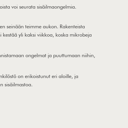
oista voi seurata sisäilmaongelmia.
neen seinään teimme aukon. Rakenteista
i kestää yli kaksi viikkoa, koska mikrobeja
unnistamaan ongelmat ja puuttumaan niihin,
ilöstö on erikoistunut eri aloille, ja
n sisäilmastoa.