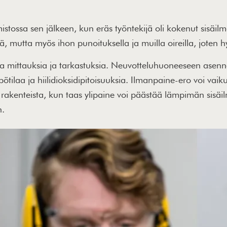
stossa sen jälkeen, kun eräs työntekijä oli kokenut sisäilm
lä, mutta myös ihon punoituksella ja muilla oireilla, joten 
a mittauksia ja tarkastuksia. Neuvotteluhuoneeseen asennettiin
tilaa ja hiilidioksidipitoisuuksia. Ilmanpaine-ero voi vaiku
rakenteista, kun taas ylipaine voi päästää lämpimän sisäil
n.