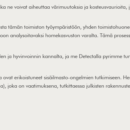
ka ne voivat aiheuttaa värimuutoksia ja kosteusvaurioita, j
ksesta tämän toimiston työympäristöön, yhden toimistohuo
torioon analysoitavaksi homekasvuston varalta. Tämä prosess
den ja hyvinvoinnin kannalta, ja me Detectalla pyrimme t
a ovat erikoistuneet sisäilmasto-ongelmien tutkimiseen. Henk
a), joka on vaatimuksena, tutkittaessa julkisten rakennuste