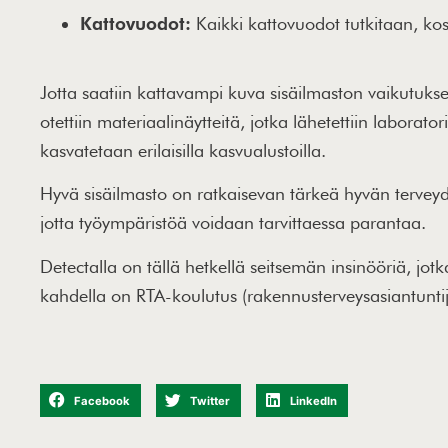
Kattovuodot:
Kaikki kattovuodot tutkitaan, kos
Jotta saatiin kattavampi kuva sisäilmaston vaikutu
otettiin materiaalinäytteitä, jotka lähetettiin labora
kasvatetaan erilaisilla kasvualustoilla.
Hyvä sisäilmasto on ratkaisevan tärkeä hyvän tervey
jotta työympäristöä voidaan tarvittaessa parantaa.
Detectalla on tällä hetkellä seitsemän insinööriä, jotk
kahdella on RTA-koulutus (rakennusterveysasiantuntij
Facebook
Twitter
LinkedIn