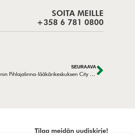
SOITA MEILLE
+358 6 781 0800
SEURAAVA
Kronqvist-konserni toteutti modernin Pihlajalinna-lääkärikeskuksen City Forumissa
Tilaa meidän uudiskirje!