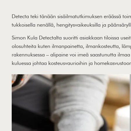
Detecta teki tänään sisäilmatutkimuksen eräässä toimi
tukkoisella nenällä, hengitysvaikeuksilla ja päänsäryl
Simon Kula Detectalta suoritti asiakkaan tiloissa useit
olosuhteita kuten ilmanpainetta, ilmankosteutta, lämpö
rakennuksessa – alipaine voi imeä saastunutta ilmaa 
kuluessa johtaa kosteusvaurioihin ja homekasvustoo