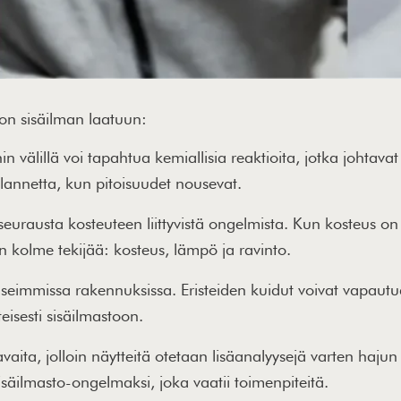
oon sisäilman laatuun:
n välillä voi tapahtua kemiallisia reaktioita, jotka johtav
annetta, kun pitoisuudet nousevat.
urausta kosteuteen liittyvistä ongelmista. Kun kosteus o
n kolme tekijää: kosteus, lämpö ja ravinto.
on useimmissa rakennuksissa. Eristeiden kuidut voivat vapaut
eisesti sisäilmastoon.
ita, jolloin näytteitä otetaan lisäanalyysejä varten hajun
äilmasto-ongelmaksi, joka vaatii toimenpiteitä.